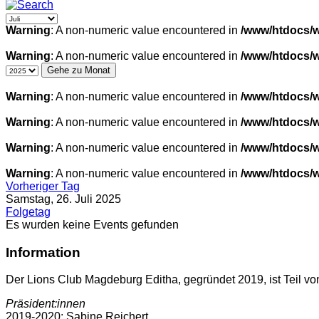
Warning
: A non-numeric value encountered in
/www/htdocs/w
Warning
: A non-numeric value encountered in
/www/htdocs/w
Gehe zu Monat
Warning
: A non-numeric value encountered in
/www/htdocs/w
Warning
: A non-numeric value encountered in
/www/htdocs/w
Warning
: A non-numeric value encountered in
/www/htdocs/w
Warning
: A non-numeric value encountered in
/www/htdocs/w
Vorheriger Tag
Samstag, 26. Juli 2025
Folgetag
Es wurden keine Events gefunden
Information
Der Lions Club Magdeburg Editha, gegründet 2019, ist Teil von
Präsident:innen
2019-2020: Sabine Reichert