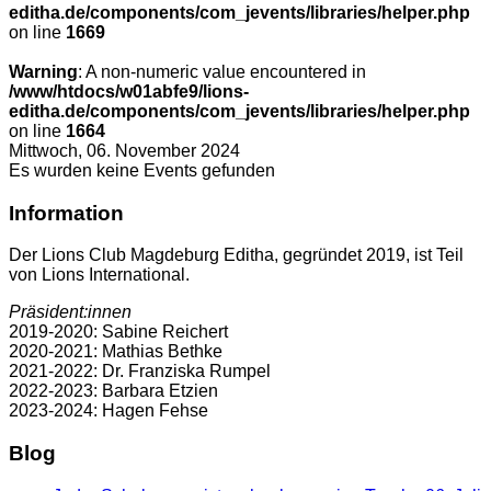
editha.de/components/com_jevents/libraries/helper.php
on line
1669
Warning
: A non-numeric value encountered in
/www/htdocs/w01abfe9/lions-
editha.de/components/com_jevents/libraries/helper.php
on line
1664
Mittwoch, 06. November 2024
Es wurden keine Events gefunden
Information
Der Lions Club Magdeburg Editha, gegründet 2019, ist Teil
von Lions International.
Präsident:innen
2019-2020: Sabine Reichert
2020-2021: Mathias Bethke
2021-2022: Dr. Franziska Rumpel
2022-2023: Barbara Etzien
2023-2024: Hagen Fehse
Blog