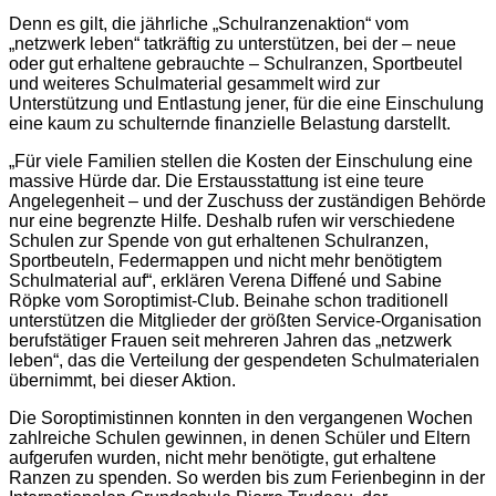
Denn es gilt, die jährliche „Schulranzenaktion“ vom
„netzwerk leben“ tatkräftig zu unterstützen, bei der – neue
oder gut erhaltene gebrauchte – Schulranzen, Sportbeutel
und weiteres Schulmaterial gesammelt wird zur
Unterstützung und Entlastung jener, für die eine Einschulung
eine kaum zu schulternde finanzielle Belastung darstellt.
„Für viele Familien stellen die Kosten der Einschulung eine
massive Hürde dar. Die Erstausstattung ist eine teure
Angelegenheit – und der Zuschuss der zuständigen Behörde
nur eine begrenzte Hilfe. Deshalb rufen wir verschiedene
Schulen zur Spende von gut erhaltenen Schulranzen,
Sportbeuteln, Federmappen und nicht mehr benötigtem
Schulmaterial auf“, erklären Verena Diffené und Sabine
Röpke vom Soroptimist-Club. Beinahe schon traditionell
unterstützen die Mitglieder der größten Service-Organisation
berufstätiger Frauen seit mehreren Jahren das „netzwerk
leben“, das die Verteilung der gespendeten Schulmaterialen
übernimmt, bei dieser Aktion.
Die Soroptimistinnen konnten in den vergangenen Wochen
zahlreiche Schulen gewinnen, in denen Schüler und Eltern
aufgerufen wurden, nicht mehr benötigte, gut erhaltene
Ranzen zu spenden. So werden bis zum Ferienbeginn in der