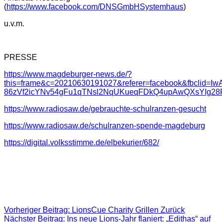
(
https://www.facebook.com/DNSGmbHSystemhaus
)
u.v.m.
PRESSE
https://www.magdeburger-news.de/?
this=frame&c=20210630191027&referer=facebook&fbclid=Iw
86zVf2icYNv54gFu1qTNsl2NqUKueqFDkQ4upAwQXsYIg28
https://www.radiosaw.de/gebrauchte-schulranzen-gesucht
https://www.radiosaw.de/schulranzen-spende-magdeburg
https://digital.volksstimme.de/elbekurier/682/
Vorheriger Beitrag: LionsCue Charity Grillen
Zurück
Nächster Beitrag: Ins neue Lions-Jahr flaniert: „Edithas“ auf