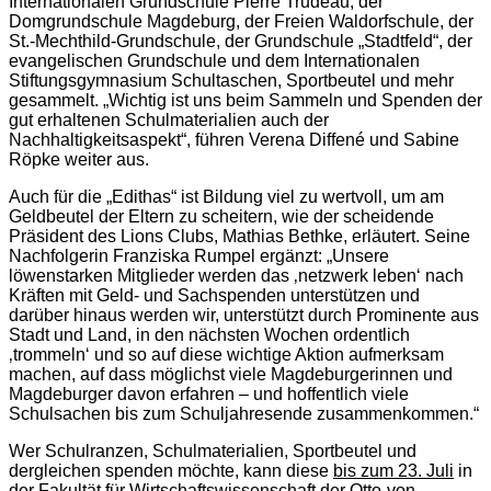
Internationalen Grundschule Pierre Trudeau, der
Domgrundschule Magdeburg, der Freien Waldorfschule, der
St.-Mechthild-Grundschule, der Grundschule „Stadtfeld“, der
evangelischen Grundschule und dem Internationalen
Stiftungsgymnasium Schultaschen, Sportbeutel und mehr
gesammelt. „Wichtig ist uns beim Sammeln und Spenden der
gut erhaltenen Schulmaterialien auch der
Nachhaltigkeitsaspekt“, führen Verena Diffené und Sabine
Röpke weiter aus.
Auch für die „Edithas“ ist Bildung viel zu wertvoll, um am
Geldbeutel der Eltern zu scheitern, wie der scheidende
Präsident des Lions Clubs, Mathias Bethke, erläutert. Seine
Nachfolgerin Franziska Rumpel ergänzt: „Unsere
löwenstarken Mitglieder werden das ‚netzwerk leben‘ nach
Kräften mit Geld- und Sachspenden unterstützen und
darüber hinaus werden wir, unterstützt durch Prominente aus
Stadt und Land, in den nächsten Wochen ordentlich
‚trommeln‘ und so auf diese wichtige Aktion aufmerksam
machen, auf dass möglichst viele Magdeburgerinnen und
Magdeburger davon erfahren – und hoffentlich viele
Schulsachen bis zum Schuljahresende zusammenkommen.“
Wer Schulranzen, Schulmaterialien, Sportbeutel und
dergleichen spenden möchte, kann diese
bis zum 23. Juli
in
der Fakultät für Wirtschaftswissenschaft der Otto-von-