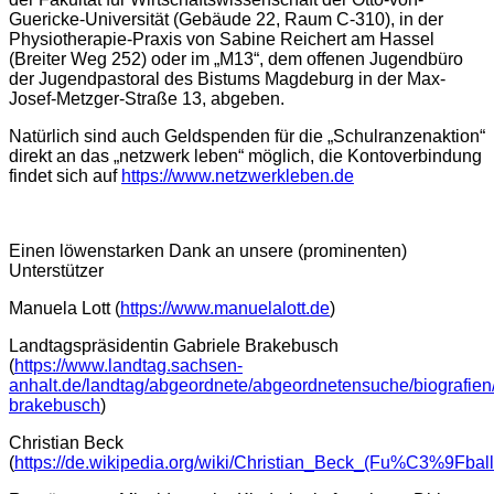
Guericke-Universität (Gebäude 22, Raum C-310), in der
Physiotherapie-Praxis von Sabine Reichert am Hassel
(Breiter Weg 252) oder im „M13“, dem offenen Jugendbüro
der Jugendpastoral des Bistums Magdeburg in der Max-
Josef-Metzger-Straße 13, abgeben.
Natürlich sind auch Geldspenden für die „Schulranzenaktion“
direkt an das „netzwerk leben“ möglich, die Kontoverbindung
findet sich auf
https://www.netzwerkleben.de
Einen löwenstarken Dank an unsere (prominenten)
Unterstützer
Manuela Lott (
https://www.manuelalott.de
)
Landtagspräsidentin Gabriele Brakebusch
(
https://www.landtag.sachsen-
anhalt.de/landtag/abgeordnete/abgeordnetensuche/biografien/
brakebusch
)
Christian Beck
(
https://de.wikipedia.org/wiki/Christian_Beck_(Fu%C3%9Fball