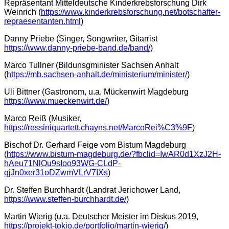
Repräsentant Mitteldeutsche Kinderkrebsforschung Dirk
Weinrich (
https://www.kinderkrebsforschung.net/botschafter-
repraesentanten.html
)
Danny Priebe (Singer, Songwriter, Gitarrist
https://www.danny-priebe-band.de/band/
)
Marco Tullner (Bildunsgminister Sachsen Anhalt
(
https://mb.sachsen-anhalt.de/ministerium/minister/
)
Uli Bittner (Gastronom, u.a. Mückenwirt Magdeburg
https://www.mueckenwirt.de/
)
Marco Reiß (Musiker,
https://rossiniquartett.chayns.net/MarcoRei%C3%9F
)
Bischof Dr. Gerhard Feige vom Bistum Magdeburg
(
https://www.bistum-magdeburg.de/?fbclid=IwAR0d1XzJ2H-
hAeu71NlOu9sIoo93WG-CLdP-
qjJn0xer31oDZwmVLrV7IXs
)
Dr. Steffen Burchhardt (Landrat Jerichower Land,
https://www.steffen-burchhardt.de/
)
Martin Wierig (u.a. Deutscher Meister im Diskus 2019,
https://projekt-tokio.de/portfolio/martin-wierig/
)