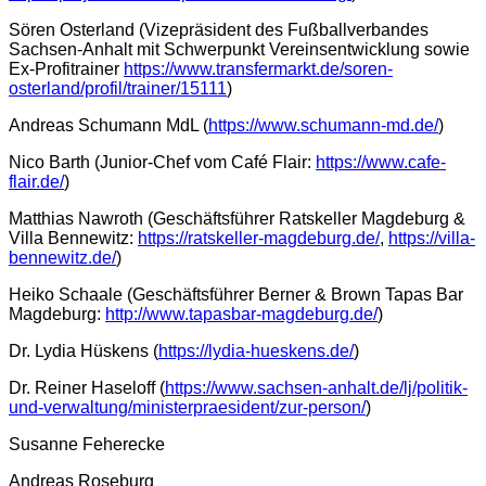
Sören Osterland (Vizepräsident des Fußballverbandes
Sachsen-Anhalt mit Schwerpunkt Vereinsentwicklung sowie
Ex-Profitrainer
https://www.transfermarkt.de/soren-
osterland/profil/trainer/15111
)
Andreas Schumann MdL (
https://www.schumann-md.de/
)
Nico Barth (Junior-Chef vom Café Flair:
https://www.cafe-
flair.de/
)
Matthias Nawroth (Geschäftsführer Ratskeller Magdeburg &
Villa Bennewitz:
https://ratskeller-magdeburg.de/
,
https://villa-
bennewitz.de/
)
Heiko Schaale (Geschäftsführer Berner & Brown Tapas Bar
Magdeburg:
http://www.tapasbar-magdeburg.de/
)
Dr. Lydia Hüskens (
https://lydia-hueskens.de/
)
Dr. Reiner Haseloff (
https://www.sachsen-anhalt.de/lj/politik-
und-verwaltung/ministerpraesident/zur-person/
)
Susanne Feherecke
Andreas Roseburg